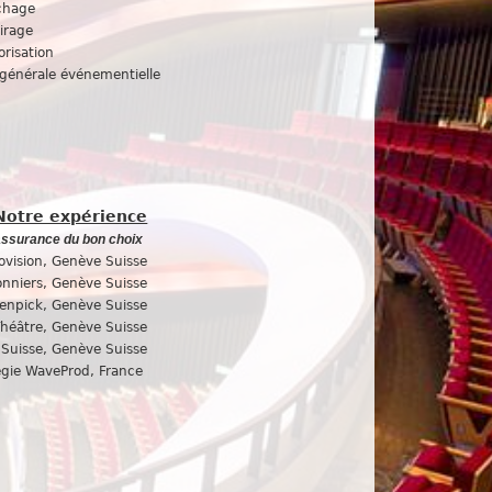
ichage
irage
risation
 générale événementielle
Notre expérience
assurance du bon choix
vision, Genève Suisse
nniers, Genève Suisse
enpick, Genève Suisse
héâtre, Genève Suisse
Suisse, Genève Suisse
égie WaveProd, France