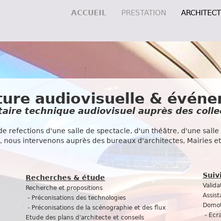
ACCUEIL
PRESTATION
ARCHITEC
ture audiovisuelle & événe
aire technique audiovisuel auprès des collec
e refections d'une salle de spectacle, d'un théâtre, d'une salle 
s, nous intervenons auprès des
bureaux d'architectes,
Mairies et
Suiv
Recherches & étude
Valida
Recherche et propositions
Assist
- Préconisations des technologies
Domoti
- Préconisations de la scénographie et des flux
- Ecr
Etude des plans d'architecte et conseils