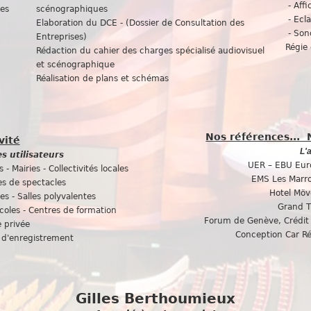
- Aff
nes
scénographiques
- Ecla
Elaboration du DCE - (Dossier de Consultation
des
- Sono
Entreprises)
Régie
Rédaction du cahier des charges spécialisé audiovisuel
et scénographique
Réalisation de plans et schémas
Nos références... 
vité
L'
s utilisateurs
UER – EBU Euro
- Mairies - Collectivités locales
EMS Les Marro
les de spectacles
Hotel Möv
s - Salles polyvalentes
Grand T
coles - Centres de formation
Forum de Genève, Crédit 
e privée
Conception Car R
s d'enregistrement
Gilles Berthoumieux